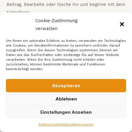
Beitrag. Bearbeite oder lösche ihn und beginne mit dem
Schreiben!
Cookie-Zustimmung
verwalten
© 2026 Schneider Architekten – Jobs
Um Ihnen ein optimales Erlebnis zu bieten, verwenden wir Technologien
wie Cookies, um Geräteinformationen zu speichern und/oder darauf
zuzugreifen. Wenn Sie diesen Technologien zustimmen, können wir
Schreiben Sie uns:
jobs@architekturschneider.de
Daten wie das Surfverhalten oder eindeutige IDs auf dieser Website
verarbeiten. Wenn Sie Ihre Zustimmung nicht erteilen oder
zurückziehen, können bestimmte Merkmale und Funktionen
beeinträchtigt werden.
Impressum & Datenschutz
Akzeptieren
Ablehnen
Einstellungen Ansehen
Datenschutzerklärung
Impressum